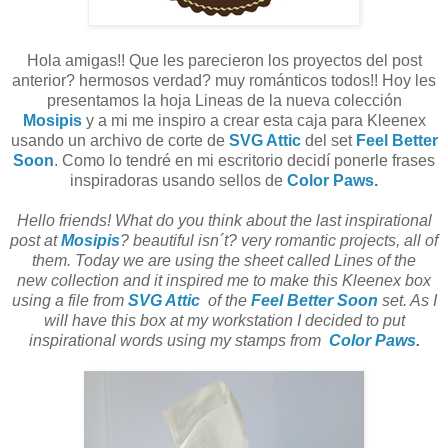
Hola amigas!! Que les parecieron los proyectos del post
anterior? hermosos verdad? muy románticos todos!! Hoy les
presentamos la hoja Lineas de la nueva colección
Mosipis
y a mi me inspiro a crear esta caja para Kleenex
usando un archivo de corte de
SVG Attic
del set
Feel Better
Soon
. Como lo tendré en mi escritorio decidí ponerle frases
inspiradoras usando sellos de
Color Paws
.
Hello friends! What do you think about the last inspirational
post at
Mosipis
? beautiful isn´t? very romantic projects, all of
them. Today we are using the sheet called Lines of the
new collection and it inspired me to make this Kleenex box
using a file from
SVG Attic
of the
Feel Better Soon
set. As I
will have this box at my workstation I decided to put
inspirational words using my stamps from
Color Paws
.