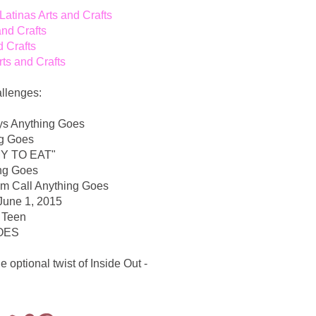
atinas Arts and Crafts
and Crafts
 Crafts
ts and Crafts
allenges:
ys Anything Goes
ng Goes
Y TO EAT"
ng Goes
m Call Anything Goes
June 1, 2015
a Teen
OES
 optional twist of Inside Out -