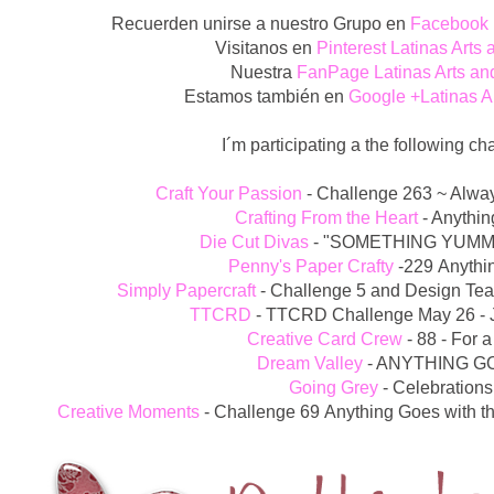
Recuerden unirse a nuestro Grupo en
Facebook L
Visitanos en
Pinterest Latinas Arts 
Nuestra
FanPage Latinas Arts and
Estamos también en
Google +Latinas Ar
I´m participating a the following ch
Craft Your Passion
-
Challenge 263 ~ Alwa
Crafting From the Heart
- Anythi
Die Cut Divas
- "SOMETHING YUMM
Penny's Paper Crafty
-
229
Anythi
Simply Papercraft
- Challenge 5 and Design Tea
TTCRD
- TTCRD Challenge May 26 - 
Creative Card Crew
- 88 - For 
Dream Valley
- ANYTHING G
Going Grey
-
Celebrations
Creative Moments
-
Challenge 69
Anything Goes with the