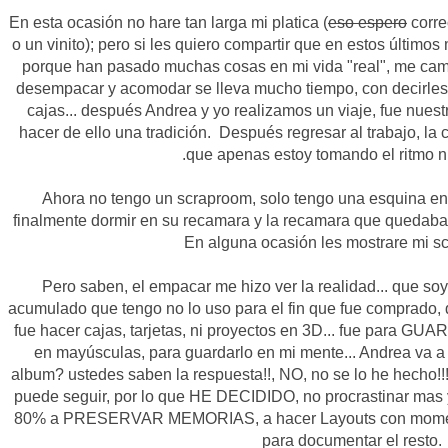
En esta ocasión no hare tan larga mi platica (
eso espero
corre
o un vinito); pero si les quiero compartir que en estos últim
porque han pasado muchas cosas en mi vida "real", me cam
desempacar y acomodar se lleva mucho tiempo, con decirles 
cajas... después Andrea y yo realizamos un viaje, fue nuest
hacer de ello una tradición. Después regresar al trabajo, la c
que apenas estoy tomando el ritmo 
Ahora no tengo un scraproom, solo tengo una esquina en
finalmente dormir en su recamara y la recamara que quedaba l
En alguna ocasión les mostrare mi s
Pero saben, el empacar me hizo ver la realidad... que so
acumulado que tengo no lo uso para el fin que fue comprado, 
fue hacer cajas, tarjetas, ni proyectos en 3D... fue para 
en mayúsculas, para guardarlo en mi mente... Andrea va a
album? ustedes saben la respuesta!!, NO, no se lo he hecho!!!
puede seguir, por lo que HE DECIDIDO, no procrastinar mas 
80% a PRESERVAR MEMORIAS, a hacer Layouts con momento
para documentar el resto.