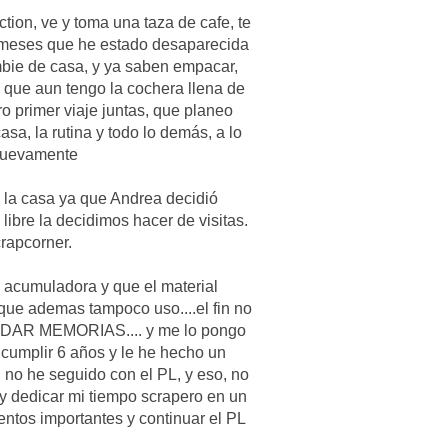
ction, ve y toma una taza de cafe, te
os meses que he estado desaparecida
bie de casa, y ya saben empacar,
que aun tengo la cochera llena de
ro primer viaje juntas, que planeo
asa, la rutina y todo lo demás, a lo
nuevamente.
 la casa ya que Andrea decidió
ibre la decidimos hacer de visitas.
crapcorner.
y acumuladora y que el material
que ademas tampoco uso....el fin no
GUARDAR MEMORIAS.... y me lo pongo
 cumplir 6 años y le he hecho un
 no he seguido con el PL, y eso, no
y dedicar mi tiempo scrapero en un
s importantes y continuar el PL