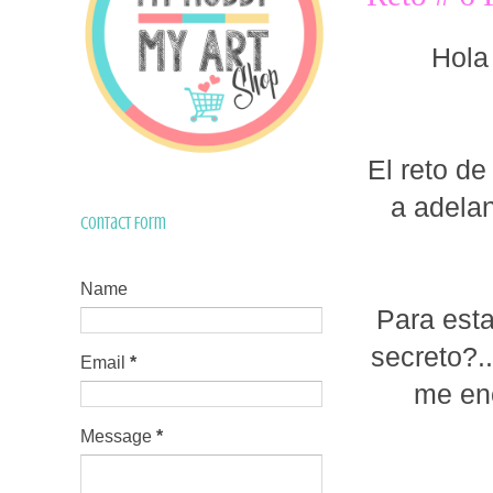
Hola
El reto d
a adelan
Contact Form
Name
Para esta
secreto?..
Email
*
me enc
Message
*