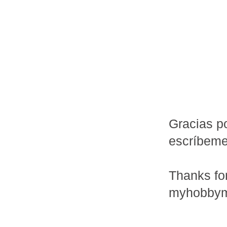
Gracias po
escríbem
Thanks fo
myhobbym