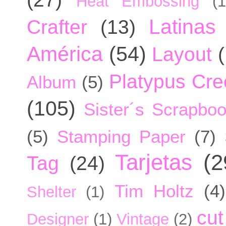
Heat Embossing
(1
Latinas
Crafter
(13)
América
(54)
Layout
Platypus Cree
Album
(5)
(105)
Sister´s Scrapbo
(5)
Stamping Paper
(7)
Tarjetas
(2
Tag
(24)
Tim Holtz
(4)
Shelter
(1)
cut
Designer
(1)
Vintage
(2)