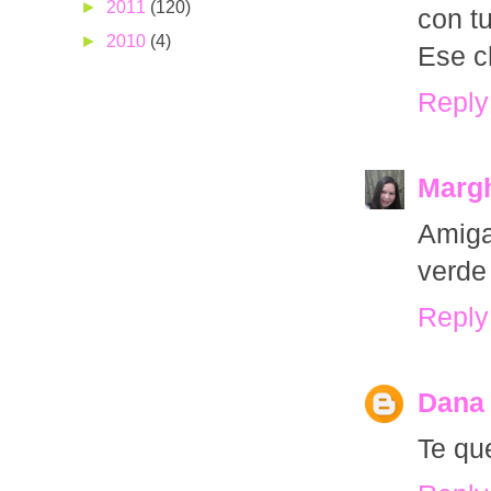
►
2011
(120)
con tu
►
2010
(4)
Ese c
Reply
Marg
Amiga
verde
Reply
Dana 
Te qu