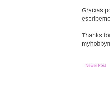
Gracias po
escríbem
Thanks fo
myhobbym
Newer Post