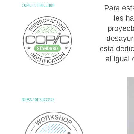
Copic Certification
Para est
les h
proyect
desayun
esta dedi
al igual
Dress for Success