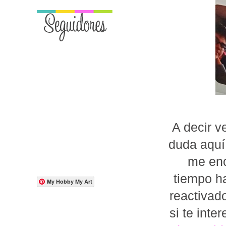
A decir v
duda aquí
me enc
tiempo ha
My Hobby My Art
reactivad
si te inte