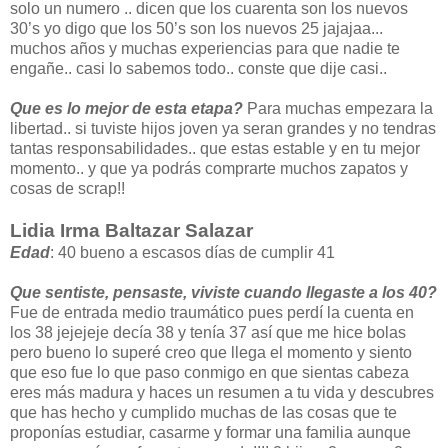
solo un numero .. dicen que los cuarenta son los nuevos
30’s yo digo que los 50’s son los nuevos 25 jajajaa...
muchos años y muchas experiencias para que nadie te
engañe.. casi lo sabemos todo.. conste que dije casi..
Que es lo mejor de esta etapa?
Para muchas empezara la
libertad.. si tuviste hijos joven ya seran grandes y no tendras
tantas responsabilidades.. que estas estable y en tu mejor
momento.. y que ya podrás comprarte muchos zapatos y
cosas de scrap!!
Lidia Irma Baltazar Salazar
Edad
: 40 bueno a escasos días de cumplir 41
Que sentiste, pensaste, viviste cuando llegaste a los 40?
Fue de entrada medio traumático pues perdí la cuenta en
los 38 jejejeje decía 38 y tenía 37 así que me hice bolas
pero bueno lo superé creo que llega el momento y siento
que eso fue lo que paso conmigo en que sientas cabeza
eres más madura y haces un resumen a tu vida y descubres
que has hecho y cumplido muchas de las cosas que te
proponías estudiar, casarme y formar una familia aunque