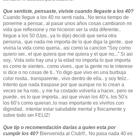
Que sentiste, pensaste, viviste cuando llegaste a los 40?
Cuando llegue a los 40 no senti nada.. No tenia tiempo de
ponerme a pensar.. al pasar unos años cosas cambiaron mi
vida que reflexione y me hicieron ver la vida diferente..
llegue a los 50 (Ups.. ya lo dije) decidi que seria otra
persona.. que nada me importa de lo que diga la gente.. que
viviria la vida como queria.. asi como la cancion “Soy como
quiero ser.. el que quiera que me quiera y el que no...” Si asi
soy.. Vida solo hay una y la edad no importa lo que importa
es como te sientes.. como vives.. que la gente no te interese
si dice o no cosas de ti.. Yo digo que vivo en una burbuja
color rosita.. transparente.. vivo dentro de ella.. y soy feliz..
Intento que nada traspase por que aunque no lo crean a
veces se ha roto.. y me ha costado volverla a hacer.. pero se
puede.. es lo que importa.. asi que vivan los 40’s, los 50’s
los 60’s como quieran..lo mas importante es vivirlos con
dignidad.. intentar estar saludable mental y fisicamente y
sobre todo ser FELIZ!
Que tip o recomendación darías a quien esta por
cumplir los 40?
Bienvenida al Club!!!.. No pasa nada 40 es