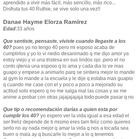
aprendido a vivir más fácil, más sencillo, más rico...
Disfruta tus 40 Ruthie, se vive solo una vez!!
Danae Hayme Elorza Ramírez
Edad
:33 años
Que sentiste, pensaste, viviste cuando llegaste a los
40?
pues yo no tengo 40 pero mi esposo acaba de
cumplirlos y yo lo vi nedio desanimado q me dijo amor ya
estoy viejo y vi una tristesa en sus lindos ojo ,pero el no
conto qtenia una esposo q lo ama y cada dia lo ve mas
guapo y empese a animarlo parq se sintiera mejor lo mande
al gym lo mande a la escuela y le dije q estaba mas guapio
q cuando me case con el y poco a poco a mejorado su
actitud solo espero q no me salga mal las cosas y se me
anime a probar con otras jajajajajaja todo puede pasar q no
Que tip o recomendación darías a quien esta por
cumplir los 40?
yo espero ver la vida igual a esa edad el
ser freliz depende de ti mismo eres tam feliz como quieres
serlo no ay nada mejor q amar la vida q nos a tocada sea
buen o mala ay q buscarle lo mejor a lo q tenemos