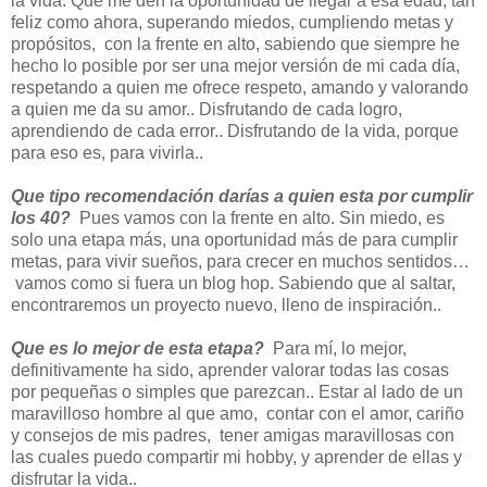
la vida. Que me den la oportunidad de llegar a esa edad, tan
feliz como ahora, superando miedos, cumpliendo metas y
propósitos, con la frente en alto, sabiendo que siempre he
hecho lo posible por ser una mejor versión de mi cada día,
respetando a quien me ofrece respeto, amando y valorando
a quien me da su amor.. Disfrutando de cada logro,
aprendiendo de cada error.. Disfrutando de la vida, porque
para eso es, para vivirla..
Que tipo recomendación darías a quien esta por cumplir
los 40?
Pues vamos con la frente en alto. Sin miedo, es
solo una etapa más, una oportunidad más de para cumplir
metas, para vivir sueños, para crecer en muchos sentidos…
vamos como si fuera un blog hop. Sabiendo que al saltar,
encontraremos un proyecto nuevo, lleno de inspiración..
Que es lo mejor de esta etapa?
Para mí, lo mejor,
definitivamente ha sido, aprender valorar todas las cosas
por pequeñas o simples que parezcan.. Estar al lado de un
maravilloso hombre al que amo, contar con el amor, cariño
y consejos de mis padres, tener amigas maravillosas con
las cuales puedo compartir mi hobby, y aprender de ellas y
disfrutar la vida..