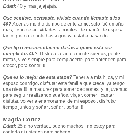
Edad
: 40 y mas jajajajaja
Que sentiste, pensaste, viviste cuando llegaste a los
40?
Apenas me dio tiempo de enterarme, solo fué un año
más, lleno de actividades laborales, de mamá ,de esposa,
tanto que no lo noté hasta que ya estaba pasando.
Que tip o recomendación darías a quien esta por
cumplir los 40?
Disfruta la vida, cumple sueños, ponte
metas, vive siempre para complacerte, para aprender, para
crecer, para sentir !!!
Que es lo mejor de esta etapa?
Tener a a mis hijos, y mi
esposo conmigo, disfrutar esta familia que crece, ya tengo
una nieta !!! la madurez para tomar decisones, y la juventud
para segiuir realizando sueños, viajar, comer , cantar,
disfutar, volver a enamorarme de mi esposo , disfrutar
tiempo juntos y soñar., soñar .,soñar !!!
Magda Cortez
Edad
: 25 a no verdad.. bueno muchos.. no estoy para
contarlo ni ustedes para saberlo.