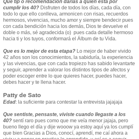
Que tip o recomendación darías a quien esta por
cumplir los 40?
Disfruten de todos los días, cada día, con
todo lo que ello conlleva, armonicen con risas, recuerdos
hermosos, vivencias, mucho amor y siempre bendecir pues
con cada bendición hacia los demás, Dios te devuelve el
doble o más, sé agradecida (o) pues cada detalle hermoso
hacia ti y los tuyos, conformará el Álbum de tu Vida.
Que es lo mejor de esta etapa?
Lo mejor de haber vivido
42 años son los conocimientos, la sabiduría, la experiencia
y las vivencias, que con cada tropiezo has sabido levantarte
y seguir, aprender a valorar los distintos tipos de afectos y
poder escoger entre lo que quieres hacer, puedes hacer,
debes hacer y te llena hacer.
Patty de Sato
Edad
: la suficiente para contestar la entrevista jajajaja
Que sentiste, pensaste, viviste cuando llegaste a los
40?
sentí raro pues como que me veía menor jajaja, pero
bueno llego el día y dije wooow ya estoy aquí ya los cumplí
que bien Gracias a Dios, conocí, aprendí, me caí ahora a