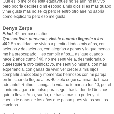
Que es lo mejor de esta etapa?pues no se aun no la vivo
pero podría decirles q mi esposo a mis ojos si es mas guapo
y me gusta mas no se xq pero le entro otro aire no sabría
como explicarlo pero eso me gusta
Denys Zerpa
Edad:
42 hermosos años
Que sentiste, pensaste, viviste cuando llegaste a los
40?
En realidad, he vivido a plenitud todos mis años, con
aciertos y desaciertos, con alegrías y penas y lo que menos
me ha preocupado.... es cumplir años.... así que cuando
hace 2 años cumplí 40, no me sentí vieja, desmejorada o
cualesquiera otro calificativo, me sentí yo misma, con más
experiencia, con ganas de vivir, ver crecer a mis hijos,
compartir anécdotas y momentos hermosos con mi pareja....
en fin, cuando lleguè a los 40, sólo seguí caminando hacia
adelante!! Ruthie ... amiga, la vida no termina a los 40, por el
contrario agarra impulso para seguir hasta donde Dios nos
quiera llevar. Ama, sueña, ríe hasta más no poder y ni
cuenta te darás de los años que pasan pues viejos son los
caminos.