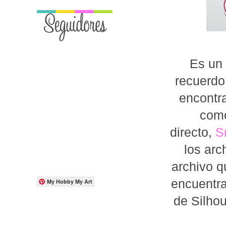
Es un 
recuerdo
encontra
como
directo,
S
los arc
archivo q
encuentr
My Hobby My Art
de Silho