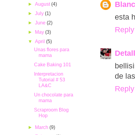
Blanc
►
August
(4)
►
July
(1)
esta 
►
June
(2)
Reply
►
May
(3)
▼
April
(5)
Unas flores para
Detal
mama
belli
Cake Baking 101
Interpretacion
de la
Tutorial # 53
LA&C
Reply
Un chocolate para
mama
Scraproom Blog
Hop
►
March
(9)