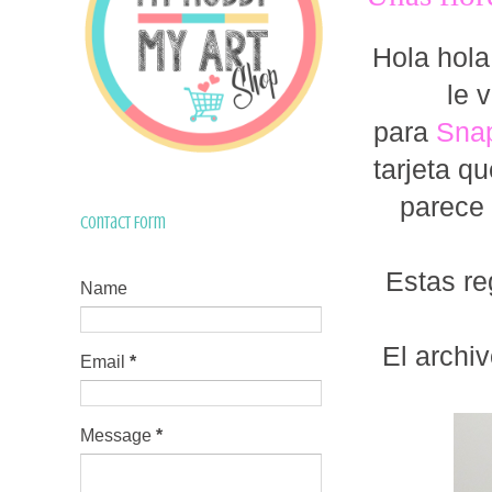
Hola hola
le 
para
Snap
tarjeta q
parece 
Contact Form
Estas re
Name
El archi
Email
*
Message
*