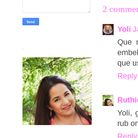
2 commen
Yoli
J
Que m
.
embel
que u
Reply
Ruthi
Yoli,
rub o
Reply