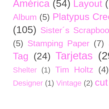
América
(54)
Layout
Platypus Cree
Album
(5)
(105)
Sister´s Scrapbo
(5)
Stamping Paper
(7)
Tarjetas
(2
Tag
(24)
Tim Holtz
(4)
Shelter
(1)
cut
Designer
(1)
Vintage
(2)