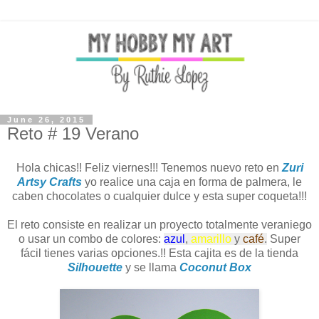
June 26, 2015
Reto # 19 Verano
Hola chicas!! Feliz viernes!!! Tenemos nuevo reto en
Zuri
Artsy Crafts
yo realice una caja en forma de palmera, le
caben chocolates o cualquier dulce y esta super coqueta!!!
El reto consiste en realizar un proyecto totalmente veraniego
o usar un combo de colores:
azul
,
amarillo
y
café
.
Super
fácil tienes varias opciones.!! Esta cajita es de la tienda
Silhouette
y se llama
Coconut Box