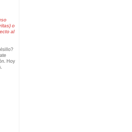
uso
itas) o
ecto al
lsillo?
ate
ión. Hoy
s.