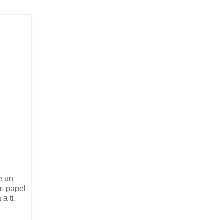
e un
r, papel
a ti.